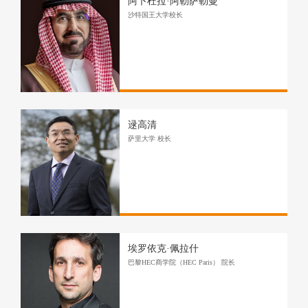
阿卜杜拉·阿勒萨勒曼
沙特国王大学校长
逯高清
萨里大学 校长
埃罗依克·佩拉什
巴黎HEC商学院（HEC Paris） 院长