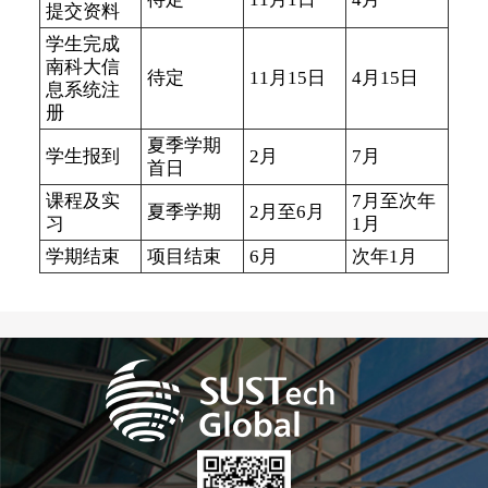
提交资料
学生完成
南科大信
待定
11月15日
4月15日
息系统注
册
夏季学期
学生报到
2月
7月
首日
课程及实
7月至次年
夏季学期
2月至6月
习
1月
学期结束
项目结束
6月
次年1月