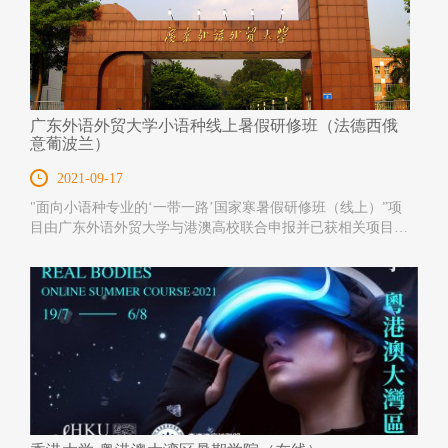
广东外语外贸大学小语种线上暑假研修班（法德西俄
意葡波兰）
2021-09-17
"面向小语种专业的‘一带一路’国家寒暑假研修班（线上）”项
目由广东外语外贸大学与港澳高校联合申报并已获相关项目立
项资助。承办高校广东外语外贸大学探索语言 学习课程的新
模式，采取线上教学与多媒体沉浸式异国文化体验相结合的方
式，让学员们在感受法语、德语、西班牙语、俄语、意大利
语、葡萄牙语、波兰语等小语种魅力的同时，了解目的国的历
史 与文化，培养跨文化学习思维。