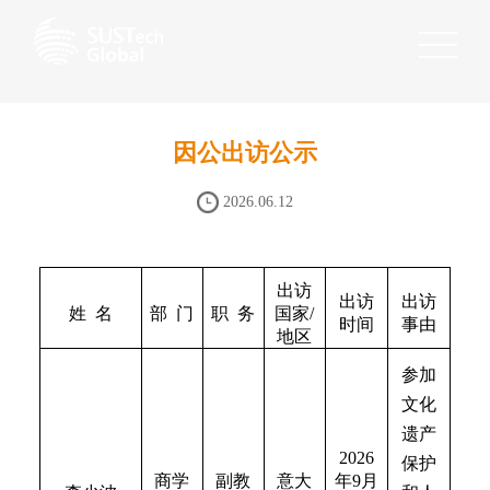
因公出访公示
2026.06.12
出访
出访
出访
姓
名
部
门
职
务
国家
/
时间
事由
地区
参加
文化
遗产
202
6
保护
商学
副教
意大
年
9
月